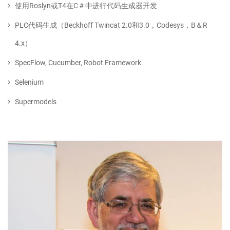
使用Roslyn或T4在C＃中进行代码生成器开发
PLC代码生成（Beckhoff Twincat 2.0和3.0，Codesys，B＆R
4.x）
SpecFlow, Cucumber, Robot Framework
Selenium
Supermodels